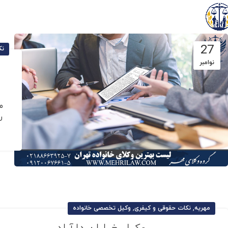
27
نک
نوامبر
م
ر
,
,
مهریه
نکات حقوقی و کیفری
وکیل تخصصی خانواده