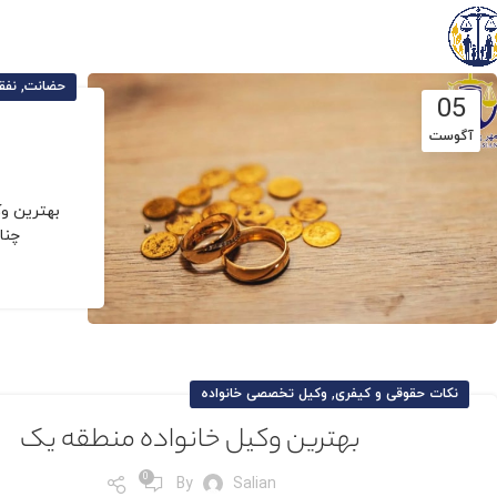
,
حضانت
نفق
05
آگوست
بهترین و
چنا
,
نکات حقوقی و کیفری
وکیل تخصصی خانواده
بهترین وکیل خانواده منطقه یک
0
By
Salian