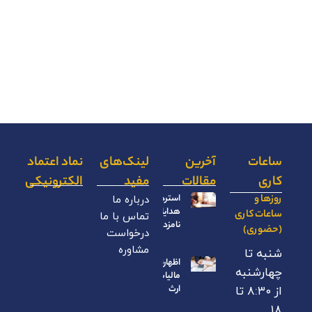
ساعات
آخرین
لینک‌های
نماد اعتماد
کاری
مقالات
مفید
الکترونیکی
روزها و
استرداد
درباره ما
هدایای
ساعات کاری
تماس با ما
نامزدی
(حضوری)
درخواست
مشاوره
شنبه تا
اظهارنامه
چهارشنبه
مالیات بر
ارث
از ۸:۳۰ تا
۱۸