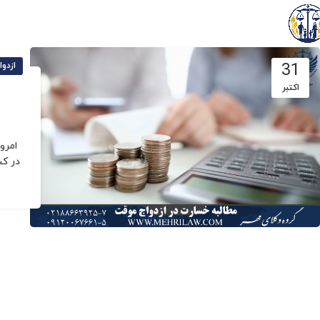
31
ازدوا
اکتبر
امرو
در کشور م