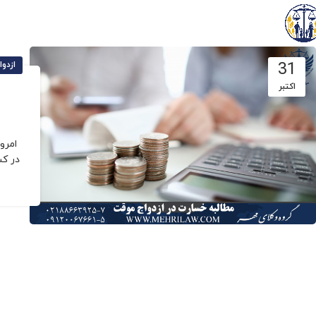
31
ازدوا
اکتبر
امرو
در کشور م