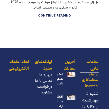
عزیزان هستیم. در کشور ما ازدواج موقت به موجب ماده 1075
قانون مدنی، به رسمیت شناخ...
CONTINUE READING
ساعات
آخرین
لینک‌های
نماد اعتماد
کاری
مقالات
مفید
الکترونیکی
روزها و
استرداد
درباره ما
هدایای
ساعات کاری
تماس با ما
نامزدی
(حضوری)
درخواست
مشاوره
شنبه تا
اظهارنامه
چهارشنبه
مالیات بر
ارث
از ۸:۳۰ تا