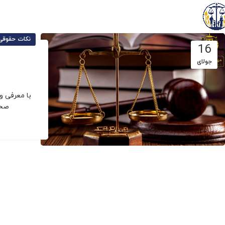
نکات حقوقی
16
جولای
با معرفی و
صحب