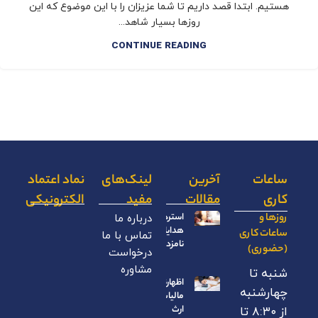
هستیم. ابتدا قصد داریم تا شما عزیزان را با این موضوع که این
روزها بسیار شاهد...
CONTINUE READING
ساعات
آخرین
لینک‌های
نماد اعتماد
کاری
مقالات
مفید
الکترونیکی
روزها و
استرداد
درباره ما
هدایای
ساعات کاری
تماس با ما
نامزدی
(حضوری)
درخواست
مشاوره
شنبه تا
اظهارنامه
چهارشنبه
مالیات بر
ارث
از ۸:۳۰ تا