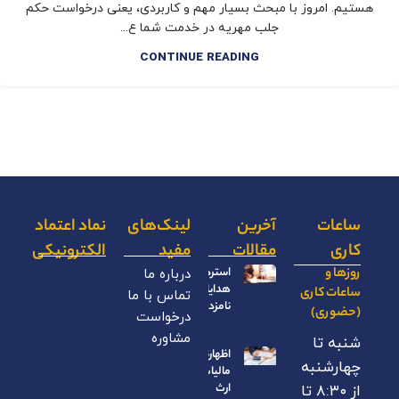
هستیم. امروز با مبحث بسیار مهم و کاربردی، یعنی درخواست حکم
جلب مهریه در خدمت شما ع...
CONTINUE READING
ساعات
آخرین
لینک‌های
نماد اعتماد
کاری
مقالات
مفید
الکترونیکی
روزها و
استرداد
درباره ما
هدایای
ساعات کاری
تماس با ما
نامزدی
(حضوری)
درخواست
مشاوره
شنبه تا
اظهارنامه
چهارشنبه
مالیات بر
ارث
از ۸:۳۰ تا