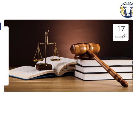
17
آگوست