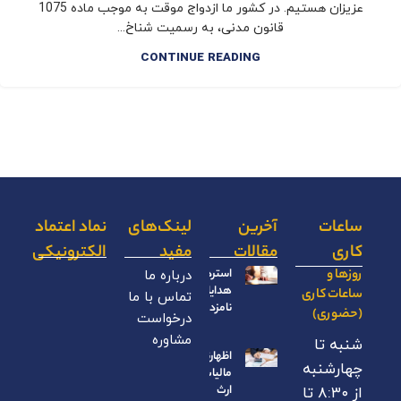
عزیزان هستیم. در کشور ما ازدواج موقت به موجب ماده 1075
قانون مدنی، به رسمیت شناخ...
CONTINUE READING
ساعات
آخرین
لینک‌های
نماد اعتماد
کاری
مقالات
مفید
الکترونیکی
روزها و
استرداد
درباره ما
هدایای
ساعات کاری
تماس با ما
نامزدی
(حضوری)
درخواست
مشاوره
شنبه تا
اظهارنامه
چهارشنبه
مالیات بر
ارث
از ۸:۳۰ تا