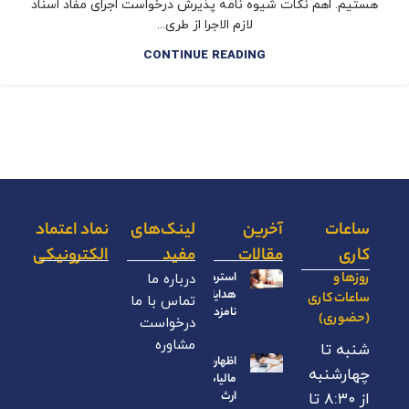
هستیم. اهم نکات شیوه نامه پذیرش درخواست اجرای مفاد اسناد
لازم الاجرا از طری...
CONTINUE READING
ساعات
آخرین
لینک‌های
نماد اعتماد
کاری
مقالات
مفید
الکترونیکی
روزها و
استرداد
درباره ما
هدایای
ساعات کاری
تماس با ما
نامزدی
(حضوری)
درخواست
مشاوره
شنبه تا
اظهارنامه
چهارشنبه
مالیات بر
ارث
از ۸:۳۰ تا