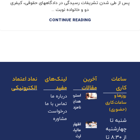
پس از طی شدن تشریفات رسیدگی در دادگاههای حقوقی، کیفری
دو و خانواده نوبت ...
CONTINUE READING
ساعات
آخرین
لینک‌های
نماد اعتماد
کاری
مقالات
مفید
الکترونیکی
روزها و
استرداد
درباره ما
هدایای
ساعات کاری
تماس با ما
نامزدی
(حضوری)
درخواست
مشاوره
شنبه تا
اظهارنامه
چهارشنبه
مالیات بر
ارث
از ۸:۳۰ تا