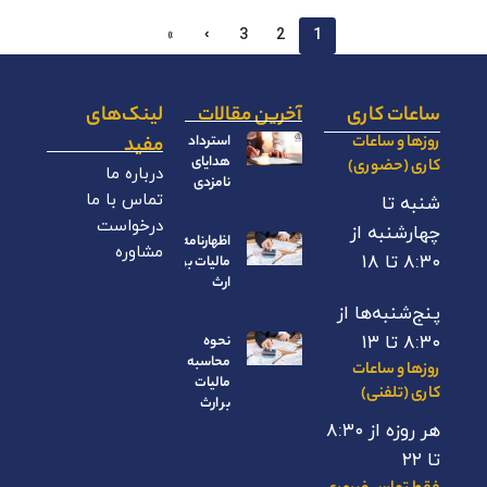
»
›
3
2
1
ساعات کاری
آخرین مقالات
لینک‌های
روزها و ساعات
استرداد
مفید
هدایای
کاری (حضوری)
درباره ما
نامزدی
تماس با ما
شنبه تا
درخواست
چهارشنبه از
اظهارنامه
مشاوره
۸:۳۰ تا ۱۸
مالیات بر
ارث
پنج‌شنبه‌ها از
۸:۳۰ تا ۱۳
نحوه
محاسبه
روزها و ساعات
مالیات
کاری (تلفنی)
بر ارث
هر روزه از ۸:۳۰
تا ۲۲