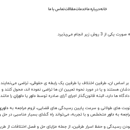
خانه
درباره ما
خدمات
مقالات
تماس با ما
یر انجام می‌پذیرد.
بر اساس ان، طرفین اختلاف یا طرفین یک رابطه ی حقوقی، تراضی می‌نمایند ک
ن هستند و یا در مورد نحوه تعیین ان ها تراضی نموده اند، محول کنند و
د
اه ها دارد، البته قانون‌گذار اجرای آرای صادره توسط
داور
یا
داوران
را مانند
ن نوبت های طولانی و سرعت پایین رسیدگی های قضایی، لزوم مراجعه به
داوری
اجعه به
داور
متخصّص و با تجربه، می‌تواند راه گشای بسیار مناسبی در حل 
ن رسیدگی و حفظ اسرار طرفین، از جمله مزایای حل و فصل اختلافات از طریق