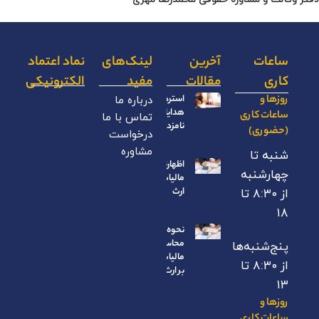
ساعات
آخرین
لینک‌های
نماد اعتماد
کاری
مقالات
مفید
الکترونیکی
روزها و
استرداد
درباره ما
هدایای
ساعات کاری
تماس با ما
نامزدی
(حضوری)
درخواست
مشاوره
شنبه تا
اظهارنامه
چهارشنبه
مالیات بر
ارث
از ۸:۳۰ تا
۱۸
نحوه
محاسبه
پنج‌شنبه‌ها
مالیات
از ۸:۳۰ تا
بر ارث
۱۳
روزها و