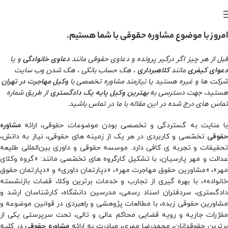
امروز با موضوع مشاوره حقوقی با شما هستیم.
قبل از هر چیز اگر درگیر پرونده و دعاوی حقوقی مانند
دعاوی خانوادگی
و یا
دعوای کیفری
مانند
کلاهبرداری
، هک حساب بانکی ، هک شدن وب سایت
شرکت ها و غیره هستید یا نیازمند مشاوره تخصصی با
وکیل مهاجرت در تهران
هستید، جهت دسترسی به
بهترین وکیل پایه یک دادگستری
از طریق شماره
تماس های درج شده در این مقاله با ما در تماس باشید.
با عنایت به گستردگی و تخصصی بودن موضوعات حقوقی، ارائه
مشاوره
حقوقی
تخصّصی و کاربردی در هر یک از زمینه های حقوقی، نیاز به دانش،
تحقیقات و تجربه ی کافی دارد. موسسه حقوقی و داوری بین‌المللی طلیعه
دالت و مهر پارسیان، با تشکیل کارگروه های تخصّصی مانند: «
گروه وکلای
مهر
»، «مشاورین حقوق مهاجرت مهر»، «دپارتمان داوری» و «دپارتمان حقوق
خانواده»، با بهره گیری از تجارب و خدمات برترین وکلا، قضات بازنشسته
دادگستری، سردفتران اسناد رسمی، مدرسین دانشگاه، کارشناسان ارشد و
مشاورین حقوقی زبده، با مطالعات پژوهشی و راهبردی در قوانین موضوعه و
مقرّرات جاریه و رویه قضایی محاکم عالی و تالی، تحت سرپرستی یکی از
رترین حقوقدانان، محمدرضا مهری، مبادرت به ارائه
مشاوره حقوقی
در کلیه